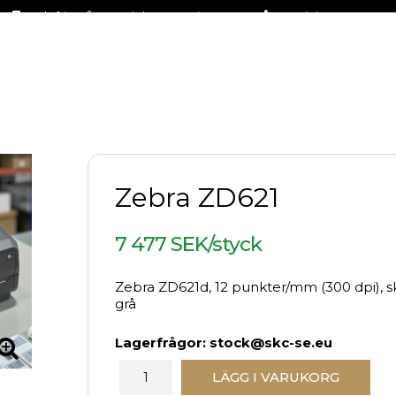
Fraktfritt på stora delar av sortimentet
+46 (0)31-27 42 30
Zebra ZD621
7 477 SEK/styck
Zebra ZD621d, 12 punkter/mm (300 dpi), sk
grå
Lagerfrågor: stock@skc-se.eu
LÄGG I VARUKORG