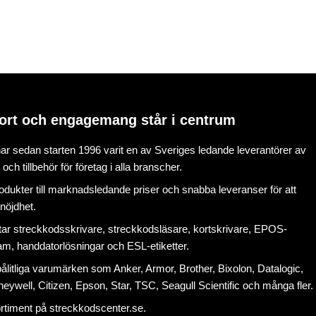
ort och engagemang står i centrum
r sedan starten 1996 varit en av Sveriges ledande leverantörer av
ch tillbehör för företag i alla branscher.
rodukter till marknadsledande priser och snabba leveranser för att
nöjdhet.
tar
streckkodsskrivare
,
streckkodsläsare
,
kortskrivare
,
EPOS-
ram
, handdatorlösningar och
ESL-etiketter
.
litliga varumärken som Anker, Armor, Brother, Bixolon, Datalogic,
eywell, Citizen, Epson, Star, TSC, Seagull Scientific och många fler.
ortiment på
streckkodscenter.se
.