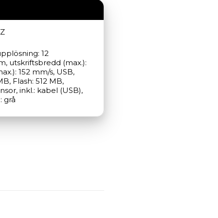
EZ
upplösning: 12 
 utskriftsbredd (max.): 
ax.): 152 mm/s, USB, 
B, Flash: 512 MB, 
or, inkl.: kabel (USB), 
: grå