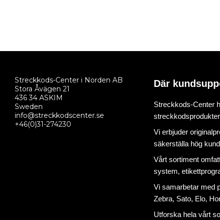
Streckkods-Center i Norden AB
Där kundsupp
Stora Åvägen 21
436 34 ASKIM
Streckkods-Center ha
Sweden
info@streckkodscenter.se
streckkodsprodukter o
+46(0)31-274230
Vi erbjuder originalp
säkerställa hög kund
Vårt sortiment omfat
system
,
etikettprog
Vi samarbetar med på
Zebra, Sato, Elo, Hon
Utforska hela vårt s