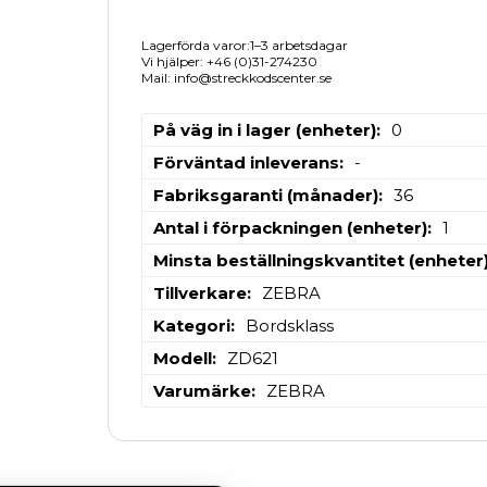
Lagerförda varor:1–3 arbetsdagar
Vi hjälper: +46 (0)31-274230
Mail: info@streckkodscenter.se
På väg in i lager (enheter)
0
Förväntad inleverans
-
Fabriksgaranti (månader)
36
Antal i förpackningen (enheter)
1
Minsta beställningskvantitet (enheter
Tillverkare
ZEBRA
Kategori
Bordsklass
Modell
ZD621
Varumärke
ZEBRA