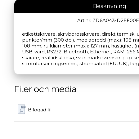
Beskrivning
Art.nr: ZD6A043-D2EF00
etikettskrivare, skrivbordsskrivare, direkt termisk, 
punkter/mm (300 dpi), mediabredd (max.): 108 mm,
108 mm, rulldiameter (max.): 127 mm, hastighet (m
USB-värd, RS232, Bluetooth, Ethernet, RAM: 256 M
skärare, realtidsklocka, svartmärkessensor, gap-sens
strömförsörjningsenhet, strömkabel (EU, UK), färg
Filer och media
Bifogad fil