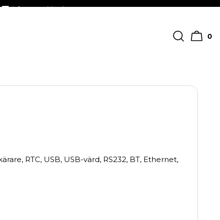
info@streckkodscenter.se
0
ärare, RTC, USB, USB-värd, RS232, BT, Ethernet,