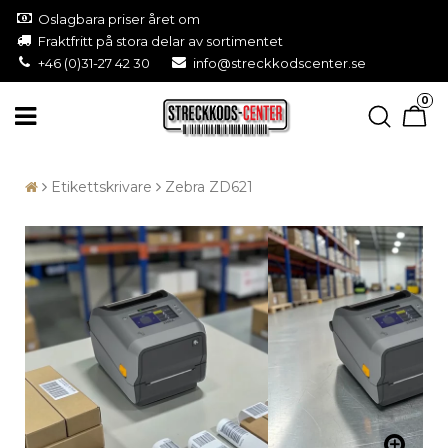
Oslagbara priser året om
Fraktfritt på stora delar av sortimentet
+46 (0)31-27 42 30
info@streckkodscenter.se
0
Etikettskrivare
Zebra ZD621