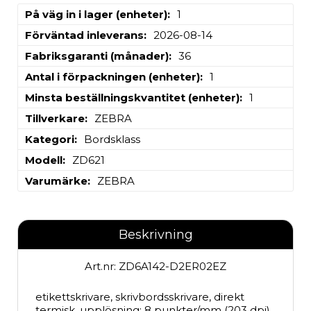
På väg in i lager (enheter)
1
Förväntad inleverans
2026-08-14
Fabriksgaranti (månader)
36
Antal i förpackningen (enheter)
1
Minsta beställningskvantitet (enheter)
1
Tillverkare
ZEBRA
Kategori
Bordsklass
Modell
ZD621
Varumärke
ZEBRA
Beskrivning
Art.nr: ZD6A142-D2ER02EZ
etikettskrivare, skrivbordsskrivare, direkt 
termisk, upplösning: 8 punkter/mm (203 dpi), 