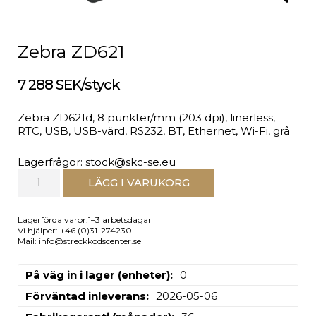
Zebra ZD621
7 288 SEK/styck
Zebra ZD621d, 8 punkter/mm (203 dpi), linerless,
RTC, USB, USB-värd, RS232, BT, Ethernet, Wi-Fi, grå
Lagerfrågor: stock@skc-se.eu
LÄGG I VARUKORG
Lagerförda varor:1–3 arbetsdagar
Vi hjälper: +46 (0)31-274230
Mail: info@streckkodscenter.se
På väg in i lager (enheter)
0
Förväntad inleverans
2026-05-06