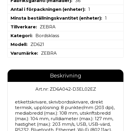
Fabriksgaranti (månader)
36
Antal i förpackningen (enheter)
1
Minsta beställningskvantitet (enheter)
1
Tillverkare
ZEBRA
Kategori
Bordsklass
Modell
ZD621
Varumärke
ZEBRA
Beskrivning
Art.nr: ZD6A042-D3EL02EZ
etikettskrivare, skrivbordsskrivare, direkt 
termisk, upplösning: 8 punkter/mm (203 dpi), 
mediabredd (max.): 108 mm, utskriftsbredd 
(max.): 104 mm, rulldiameter (max.): 127 mm, 
hastighet (max.): 203 mm/s, USB, USB-värd, 
RS232, Bluetooth, Ethernet, Wi-Fi (802.11ac), 