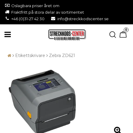
Oslagbara priser året om
Fraktfritt på stora delar av sortimentet
+46 (0)31-27 42 30
info@streckkodscenter.se
0
Etikettskrivare
Zebra ZD621