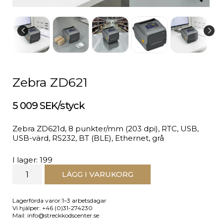
Zebra ZD621
5 009 SEK/styck
Zebra ZD621d, 8 punkter/mm (203 dpi), RTC, USB,
USB-värd, RS232, BT (BLE), Ethernet, grå
I lager: 199
LÄGG I VARUKORG
Lagerförda varor:1–3 arbetsdagar
Vi hjälper: +46 (0)31-274230
Mail: info@streckkodscenter.se