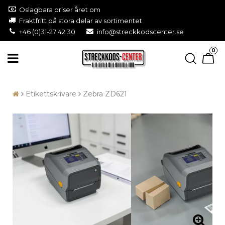
Oslagbara priser året om
Fraktfritt på stora delar av sortimentet
+46 (0)31-27 42 30
info@streckkodscenter.se
0
Etikettskrivare
Zebra ZD621