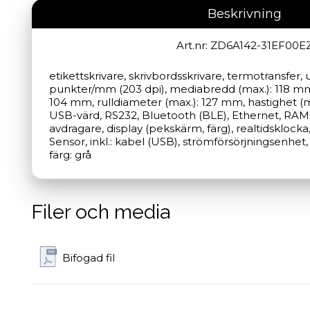
Beskrivning
Art.nr: ZD6A142-31EF00E
etikettskrivare, skrivbordsskrivare, termotransfer, 
punkter/mm (203 dpi), mediabredd (max.): 118 mm, 
104 mm, rulldiameter (max.): 127 mm, hastighet (m
USB-värd, RS232, Bluetooth (BLE), Ethernet, RAM: 
avdragare, display (pekskärm, färg), realtidsklock
Sensor, inkl.: kabel (USB), strömförsörjningsenhet,
färg: grå
Filer och media
Bifogad fil