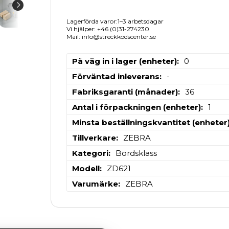
Lagerförda varor:1–3 arbetsdagar
Vi hjälper: +46 (0)31-274230
Mail: info@streckkodscenter.se
På väg in i lager (enheter)
0
Förväntad inleverans
-
Fabriksgaranti (månader)
36
Antal i förpackningen (enheter)
1
Minsta beställningskvantitet (enheter
Tillverkare
ZEBRA
Kategori
Bordsklass
Modell
ZD621
Varumärke
ZEBRA