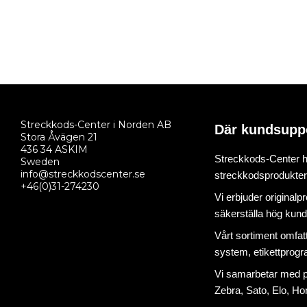
Streckkods-Center i Norden AB
Där kundsupp
Stora Åvägen 21
436 34 ASKIM
Streckkods-Center ha
Sweden
info@streckkodscenter.se
streckkodsprodukter o
+46(0)31-274230
Vi erbjuder originalp
säkerställa hög kund
Vårt sortiment omfat
system
,
etikettprog
Vi samarbetar med på
Zebra, Sato, Elo, Hon