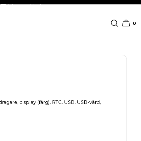
info@streckkodscenter.se
0
ragare, display (färg), RTC, USB, USB-värd,