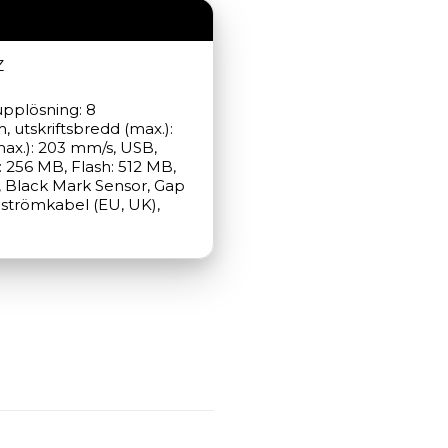
Z
upplösning: 8 
utskriftsbredd (max.): 
ax.): 203 mm/s, USB, 
256 MB, Flash: 512 MB, 
a, Black Mark Sensor, Gap 
 strömkabel (EU, UK), 