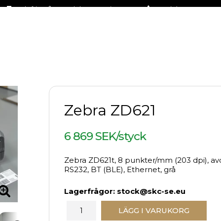
Fraktfritt på stora delar av sortimentet
+46 (0)31-27 42 30
Zebra ZD621
6 869 SEK/styck
Zebra ZD621t, 8 punkter/mm (203 dpi), avd
RS232, BT (BLE), Ethernet, grå
Lagerfrågor: stock@skc-se.eu
LÄGG I VARUKORG