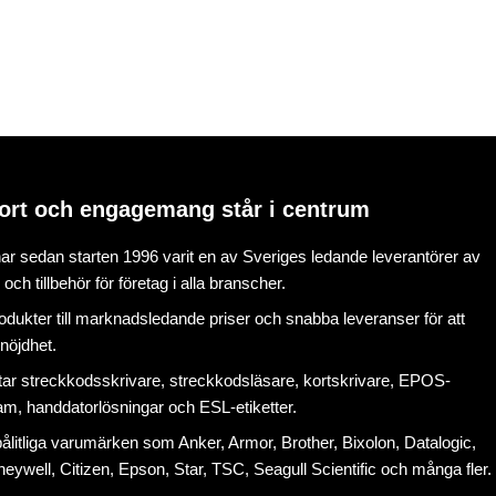
ort och engagemang står i centrum
r sedan starten 1996 varit en av Sveriges ledande leverantörer av
ch tillbehör för företag i alla branscher.
rodukter till marknadsledande priser och snabba leveranser för att
nöjdhet.
tar
streckkodsskrivare
,
streckkodsläsare
,
kortskrivare
,
EPOS-
ram
, handdatorlösningar och
ESL-etiketter
.
litliga varumärken som Anker, Armor, Brother, Bixolon, Datalogic,
eywell, Citizen, Epson, Star, TSC, Seagull Scientific och många fler.