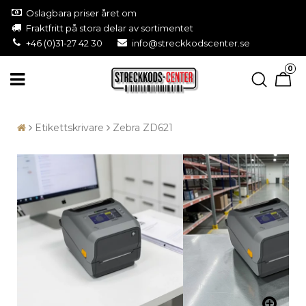
Oslagbara priser året om
Fraktfritt på stora delar av sortimentet
+46 (0)31-27 42 30
info@streckkodscenter.se
0
Etikettskrivare
Zebra ZD621