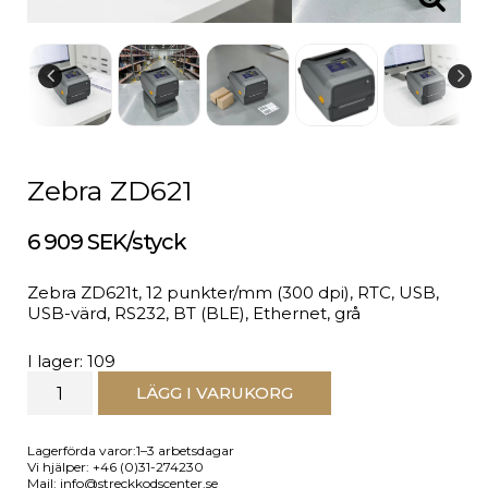
Zebra ZD621
6 909 SEK/styck
Zebra ZD621t, 12 punkter/mm (300 dpi), RTC, USB,
USB-värd, RS232, BT (BLE), Ethernet, grå
I lager: 109
LÄGG I VARUKORG
Lagerförda varor:1–3 arbetsdagar
Vi hjälper: +46 (0)31-274230
Mail: info@streckkodscenter.se