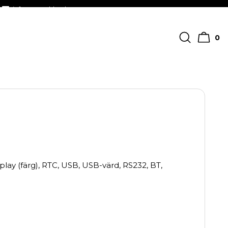
info@streckkodscenter.se
0
play (färg), RTC, USB, USB-värd, RS232, BT,