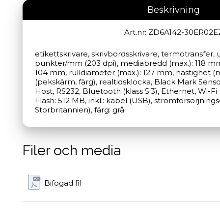
Beskrivning
Art.nr: ZD6A142-30ER02E
etikettskrivare, skrivbordsskrivare, termotransfer, 
punkter/mm (203 dpi), mediabredd (max.): 118 mm, 
104 mm, rulldiameter (max.): 127 mm, hastighet (ma
(pekskärm, färg), realtidsklocka, Black Mark Sens
Host, RS232, Bluetooth (klass 5.3), Ethernet, Wi-Fi 
Flash: 512 MB, inkl.: kabel (USB), strömförsörjning
Storbritannien), färg: grå
Filer och media
Bifogad fil