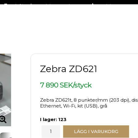
Fraktfritt på stora delar av sortimentet
+46 (0)31-27 42 30
Zebra ZD621
7 890 SEK/styck
Zebra ZD621t, 8 punkter/mm (203 dpi), dis
Ethernet, Wi-Fi, kit (USB), grå
I lager: 123
LÄGG I VARUKORG