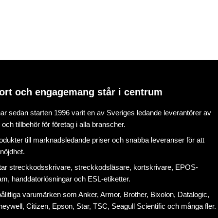
ort och engagemang står i centrum
r sedan starten 1996 varit en av Sveriges ledande leverantörer av
ch tillbehör för företag i alla branscher.
rodukter till marknadsledande priser och snabba leveranser för att
nöjdhet.
tar
streckkodsskrivare
,
streckkodsläsare
,
kortskrivare
,
EPOS-
ram
, handdatorlösningar och
ESL-etiketter
.
litliga varumärken som Anker, Armor, Brother, Bixolon, Datalogic,
eywell, Citizen, Epson, Star, TSC, Seagull Scientific och många fler.