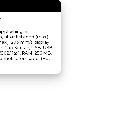
Z
upplösning: 8 
utskriftsbredd (max.): 
x.): 203 mm/s, display 
or, Gap Sensor, USB, USB 
(802.11ax), RAM: 256 MB, 
senhet, strömkabel (EU, 