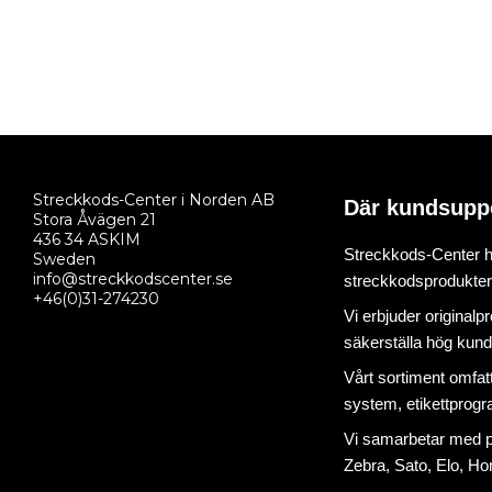
Streckkods-Center i Norden AB
Där kundsupp
Stora Åvägen 21
436 34 ASKIM
Streckkods-Center ha
Sweden
info@streckkodscenter.se
streckkodsprodukter o
+46(0)31-274230
Vi erbjuder originalp
säkerställa hög kund
Vårt sortiment omfat
system
,
etikettprog
Vi samarbetar med på
Zebra, Sato, Elo, Hon