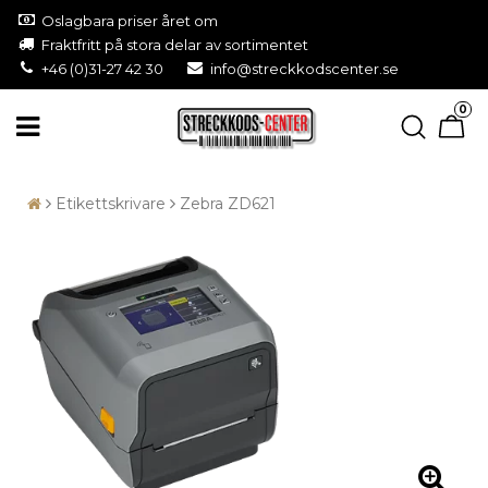
Oslagbara priser året om
Fraktfritt på stora delar av sortimentet
+46 (0)31-27 42 30
info@streckkodscenter.se
0
Etikettskrivare
Zebra ZD621