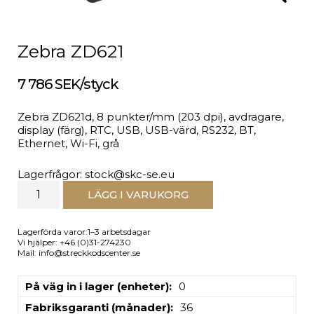
Zebra ZD621
7 786 SEK/styck
Zebra ZD621d, 8 punkter/mm (203 dpi), avdragare,
display (färg), RTC, USB, USB-värd, RS232, BT,
Ethernet, Wi-Fi, grå
Lagerfrågor: stock@skc-se.eu
LÄGG I VARUKORG
Lagerförda varor:1–3 arbetsdagar
Vi hjälper: +46 (0)31-274230
Mail: info@streckkodscenter.se
På väg in i lager (enheter)
0
Fabriksgaranti (månader)
36