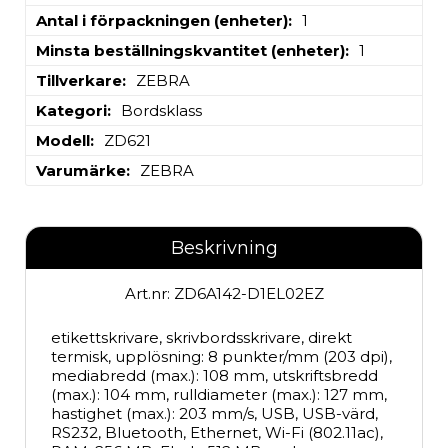
Antal i förpackningen (enheter)
1
Minsta beställningskvantitet (enheter)
1
Tillverkare
ZEBRA
Kategori
Bordsklass
Modell
ZD621
Varumärke
ZEBRA
Beskrivning
Art.nr: ZD6A142-D1EL02EZ
etikettskrivare, skrivbordsskrivare, direkt 
termisk, upplösning: 8 punkter/mm (203 dpi), 
mediabredd (max.): 108 mm, utskriftsbredd 
(max.): 104 mm, rulldiameter (max.): 127 mm, 
hastighet (max.): 203 mm/s, USB, USB-värd, 
RS232, Bluetooth, Ethernet, Wi-Fi (802.11ac), 