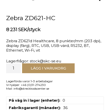
Zebra ZD621-HC
8 231 SEK/styck
Zebra ZD621d Healthcare, 8 punkter/mm (203 dpi),
display (färg), RTC, USB, USB-värd, RS232, BT,
Ethernet, Wi-Fi, vit
Lagerfrågor: stock@skc-se.eu
LÄGG I VARUKORG
Lagerförda varor:1–3 arbetsdagar
Vi hjälper: +46 (0)31-274230
Mail: info@streckkodscenter.se
På väg in i lager (enheter)
0
Fabriksgaranti (månader)
36