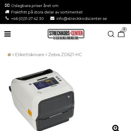
Oslagbara priser året om
Fraktfritt på stora delar av sortimentet
+46 (0)31-27 42 30
info@streckkodscenter.se
0
Etikettskrivare
Zebra ZD621-HC