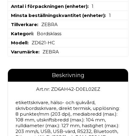
Antal i förpackningen (enheter)
1
Minsta beställningskvantitet (enheter)
1
Tillverkare
ZEBRA
Kategori
Bordsklass
Modell
ZD621-HC
Varumärke
ZEBRA
Beskrivning
Art.nr: ZD6AH42-D0EL02EZ
etikettskrivare, hälso- och sjukvård, 
skrivbordsskrivare, direkt termisk, upplösning: 
8 punkter/mm (203 dpi), mediabredd (max.): 
108 mm, utskriftsbredd (max.): 104 mm, 
rulldiameter (max.): 127 mm, hastighet (max.): 
203 mm/s, USB, USB-värd, RS232, Bluetooth, 