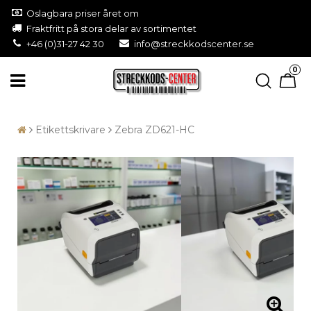
Oslagbara priser året om
Fraktfritt på stora delar av sortimentet
+46 (0)31-27 42 30
info@streckkodscenter.se
0
Etikettskrivare
Zebra ZD621-HC