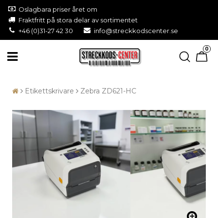
Oslagbara priser året om
Fraktfritt på stora delar av sortimentet
+46 (0)31-27 42 30
info@streckkodscenter.se
0
Etikettskrivare
Zebra ZD621-HC