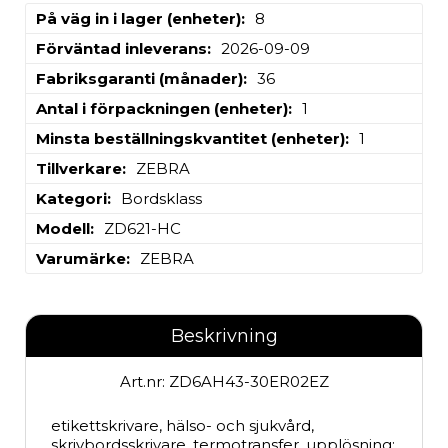
På väg in i lager (enheter)
8
Förväntad inleverans
2026-09-09
Fabriksgaranti (månader)
36
Antal i förpackningen (enheter)
1
Minsta beställningskvantitet (enheter)
1
Tillverkare
ZEBRA
Kategori
Bordsklass
Modell
ZD621-HC
Varumärke
ZEBRA
Beskrivning
Art.nr: ZD6AH43-30ER02EZ
etikettskrivare, hälso- och sjukvård, 
skrivbordsskrivare, termotransfer, upplösning: 