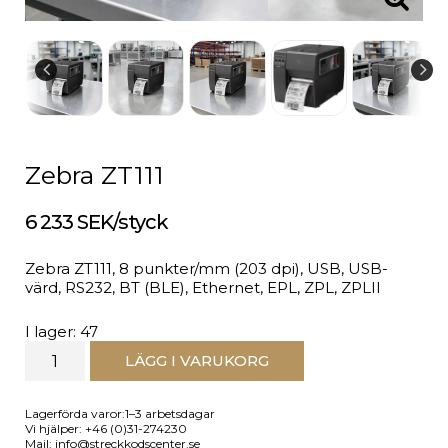
Zebra ZT111
6 233 SEK/styck
Zebra ZT111, 8 punkter/mm (203 dpi), USB, USB-
värd, RS232, BT (BLE), Ethernet, EPL, ZPL, ZPLII
I lager: 47
LÄGG I VARUKORG
Lagerförda varor:1–3 arbetsdagar
Vi hjälper: +46 (0)31-274230
Mail: info@streckkodscenter.se