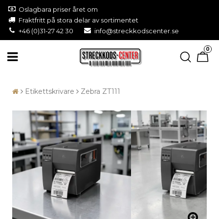
Oslagbara priser året om
Fraktfritt på stora delar av sortimentet
+46 (0)31-27 42 30
info@streckkodscenter.se
0
Etikettskrivare
Zebra ZT111