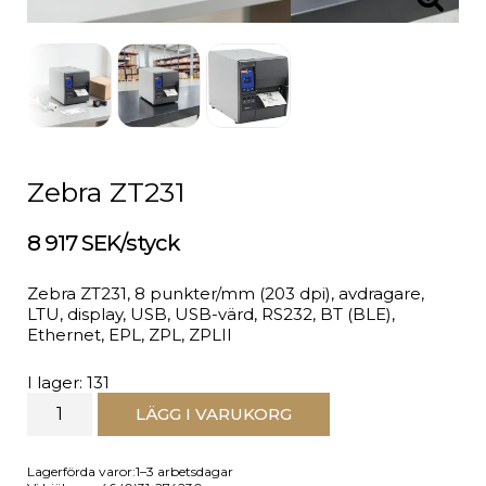
Zebra ZT231
8 917 SEK/styck
Zebra ZT231, 8 punkter/mm (203 dpi), avdragare,
LTU, display, USB, USB-värd, RS232, BT (BLE),
Ethernet, EPL, ZPL, ZPLII
I lager: 131
LÄGG I VARUKORG
Lagerförda varor:1–3 arbetsdagar