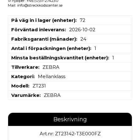
Vi hjälper: +46 (0)31-274230
Mail: info@streckkodscenter.se
På väg in i lager (enheter)
72
Förväntad inleverans
2026-10-02
Fabriksgaranti (månader)
24
Antal i förpackningen (enheter)
1
Minsta beställningskvantitet (enheter)
1
Tillverkare
ZEBRA
Kategori
Mellanklass
Modell
ZT231
Varumärke
ZEBRA
Beskrivning
Art.nr: ZT23142-T3E000FZ