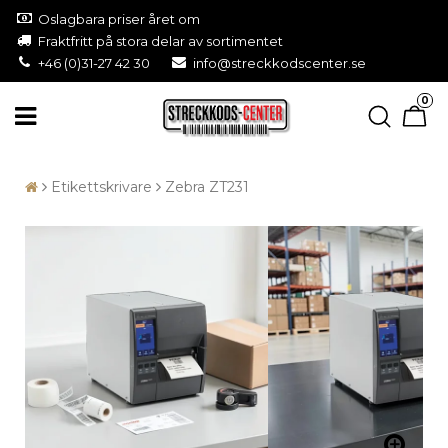
Oslagbara priser året om
Fraktfritt på stora delar av sortimentet
+46 (0)31-27 42 30
info@streckkodscenter.se
0
Etikettskrivare
Zebra ZT231