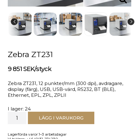
Zebra ZT231
9 851 SEK/styck
Zebra ZT231, 12 punkter/mm (300 dpi), avdragare,
display (färg), USB, USB-värd, RS232, BT (BLE),
Ethernet, EPL, ZPL, ZPLII
I lager: 24
LÄGG I VARUKORG
Lagerförda varor:1–3 arbetsdagar
Vi hjälper: +46 (0)31-274230