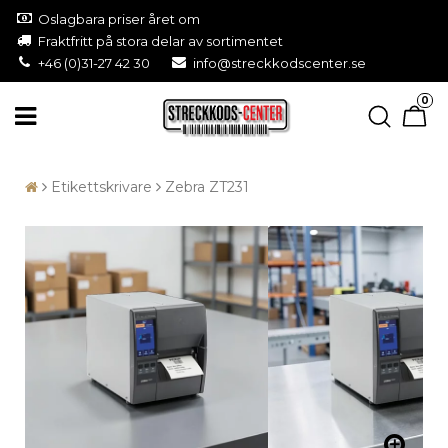
Oslagbara priser året om
Fraktfritt på stora delar av sortimentet
+46 (0)31-27 42 30
info@streckkodscenter.se
0
Etikettskrivare
Zebra ZT231