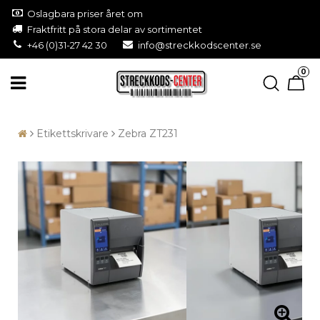
Oslagbara priser året om
Fraktfritt på stora delar av sortimentet
+46 (0)31-27 42 30
info@streckkodscenter.se
0
Etikettskrivare
Zebra ZT231