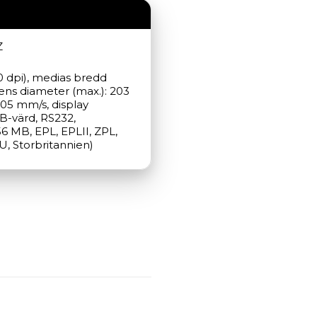
Z
0 dpi), medias bredd 
ens diameter (max.): 203 
05 mm/s, display 
B-värd, RS232, 
6 MB, EPL, EPLII, ZPL, 
U, Storbritannien)