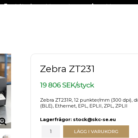
Fraktfritt på stora delar av sortimentet
+46 (0)31-27 42 30
Zebra ZT231
19 806 SEK/styck
Zebra ZT231R, 12 punkter/mm (300 dpi), di
(BLE), Ethernet, EPL, EPLII, ZPL, ZPLII
Lagerfrågor: stock@skc-se.eu
LÄGG I VARUKORG