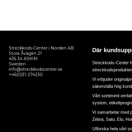
Streckkods-Center i Norden AB
Där kundsupp
Stora Åvägen 21
436 34 ASKIM
Streckkods-Center ha
Sweden
info@streckkodscenter.se
streckkodsprodukter o
+46(0)31-274230
Vi erbjuder originalp
säkerställa hög kund
Vårt sortiment omfat
system
,
etikettprog
Vi samarbetar med på
Zebra, Sato, Elo, Hon
Utforska hela vårt s