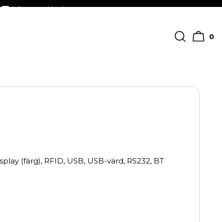
info@streckkodscenter.se
0
splay (färg), RFID, USB, USB-värd, RS232, BT