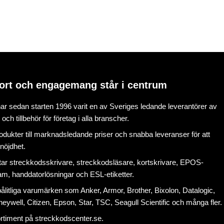
ort och engagemang står i centrum
r sedan starten 1996 varit en av Sveriges ledande leverantörer av
ch tillbehör för företag i alla branscher.
rodukter till marknadsledande priser och snabba leveranser för att
nöjdhet.
tar
streckkodsskrivare
,
streckkodsläsare
,
kortskrivare
,
EPOS-
ram
, handdatorlösningar och
ESL-etiketter
.
litliga varumärken som Anker, Armor, Brother, Bixolon, Datalogic,
eywell, Citizen, Epson, Star, TSC, Seagull Scientific och många fler.
ortiment på
streckkodscenter.se
.