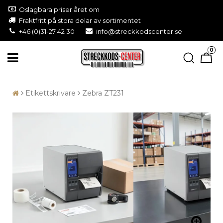
Oslagbara priser året om
Fraktfritt på stora delar av sortimentet
+46 (0)31-27 42 30
info@streckkodscenter.se
0
Etikettskrivare
Zebra ZT231