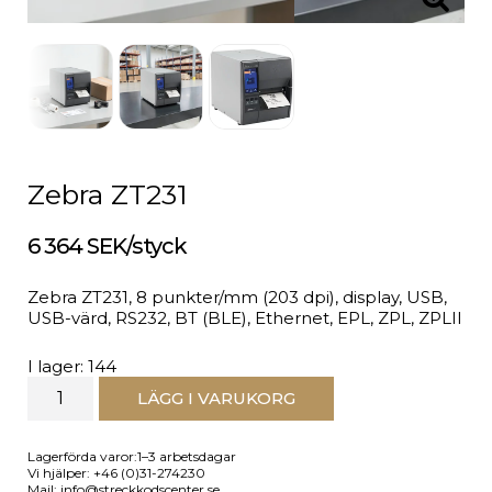
Zebra ZT231
6 364 SEK/styck
Zebra ZT231, 8 punkter/mm (203 dpi), display, USB,
USB-värd, RS232, BT (BLE), Ethernet, EPL, ZPL, ZPLII
I lager: 144
LÄGG I VARUKORG
Lagerförda varor:1–3 arbetsdagar
Vi hjälper: +46 (0)31-274230
Mail: info@streckkodscenter.se