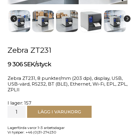
Zebra ZT231
9 306 SEK/styck
Zebra ZT231, 8 punkter/mm (203 dpi), display, USB,
USB-värd, RS232, BT (BLE), Ethernet, Wi-Fi, EPL, ZPL,
ZPLII
I lager: 157
LÄGG I VARUKORG
Lagerförda varor:1–3 arbetsdagar
Vi hjälper: +46 (0)31-274230