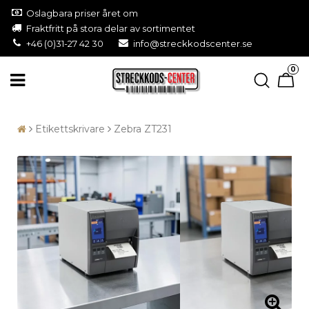
Oslagbara priser året om
Fraktfritt på stora delar av sortimentet
+46 (0)31-27 42 30
info@streckkodscenter.se
0
Etikettskrivare
Zebra ZT231