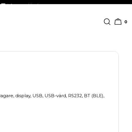
info@streckkodscenter.se
0
agare, display, USB, USB-värd, RS232, BT (BLE),