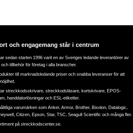
ort och engagemang står i centrum
r sedan starten 1996 varit en av Sveriges ledande leverantörer av
ch tillbehör för företag i alla branscher.
rodukter till marknadsledande priser och snabba leveranser för att
nöjdhet.
tar
streckkodsskrivare
,
streckkodsläsare
,
kortskrivare
,
EPOS-
ram
, handdatorlösningar och
ESL-etiketter
.
litliga varumärken som Anker, Armor, Brother, Bixolon, Datalogic,
eywell, Citizen, Epson, Star, TSC, Seagull Scientific och många fler.
ortiment på
streckkodscenter.se
.