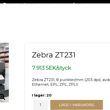
Fraktfritt på stora delar av sortimentet
+46 (0)31-27 42 30
Zebra ZT231
7 913 SEK/styck
Zebra ZT231, 8 punkter/mm (203 dpi), avdr
Ethernet, EPL, ZPL, ZPLII
I lager: 20
LÄGG I VARUKORG