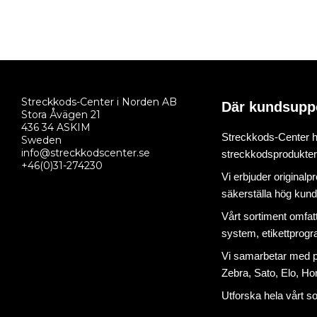
Streckkods-Center i Norden AB
Där kundsupp
Stora Åvägen 21
436 34 ASKIM
Streckkods-Center ha
Sweden
info@streckkodscenter.se
streckkodsprodukter o
+46(0)31-274230
Vi erbjuder originalp
säkerställa hög kund
Vårt sortiment omfat
system
,
etikettprog
Vi samarbetar med på
Zebra, Sato, Elo, Hon
Utforska hela vårt s