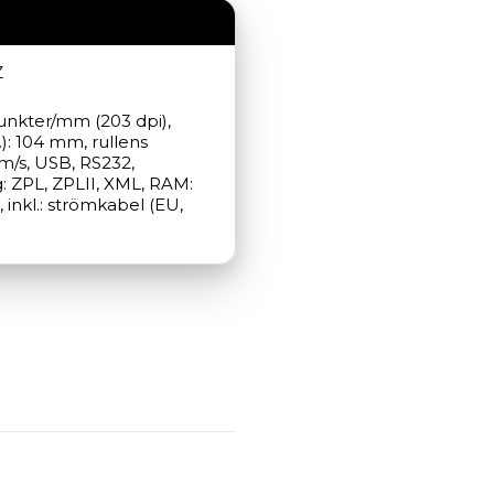
Z
punkter/mm (203 dpi), 
: 104 mm, rullens 
/s, USB, RS232, 
: ZPL, ZPLII, XML, RAM: 
 inkl.: strömkabel (EU, 