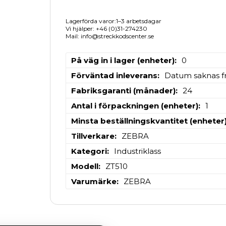
Lagerförda varor:1–3 arbetsdagar
Vi hjälper: +46 (0)31-274230
Mail: info@streckkodscenter.se
På väg in i lager (enheter)
0
Förväntad inleverans
Datum saknas fr
Fabriksgaranti (månader)
24
Antal i förpackningen (enheter)
1
Minsta beställningskvantitet (enheter
Tillverkare
ZEBRA
Kategori
Industriklass
Modell
ZT510
Varumärke
ZEBRA