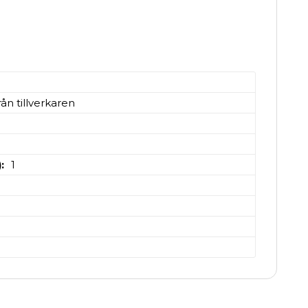
ån tillverkaren
)
1