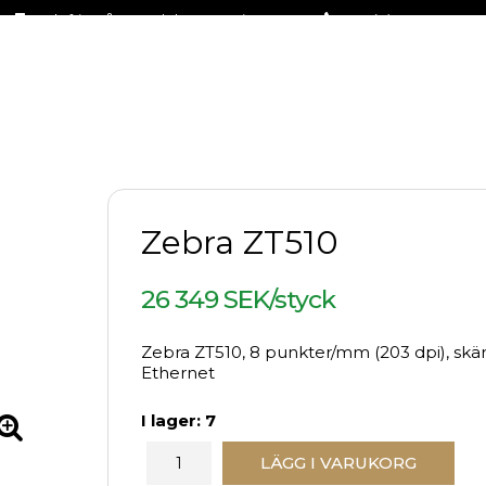
Fraktfritt på stora delar av sortimentet
+46 (0)31-27 42 30
Zebra ZT510
26 349 SEK/styck
Zebra ZT510, 8 punkter/mm (203 dpi), skära
Ethernet
I lager: 7
LÄGG I VARUKORG