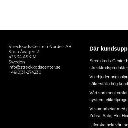
Streckkods-Center i Norden AB
Där kundsupp
Stora Åvägen 21
436 34 ASKIM
Streckkods-Center ha
Sweden
info@streckkodscenter.se
streckkodsprodukter o
+46(0)31-274230
Vi erbjuder originalp
säkerställa hög kund
Vårt sortiment omfat
system
,
etikettprog
Vi samarbetar med på
Zebra, Sato, Elo, Hon
Utforska hela vårt s