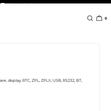
info@streckkodscenter.se
0
re, display, RTC, ZPL, ZPLII, USB, RS232, BT,