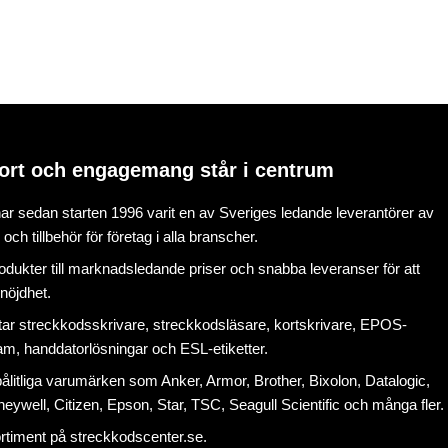
ort och engagemang står i centrum
r sedan starten 1996 varit en av Sveriges ledande leverantörer av
ch tillbehör för företag i alla branscher.
rodukter till marknadsledande priser och snabba leveranser för att
nöjdhet.
tar
streckkodsskrivare
,
streckkodsläsare
,
kortskrivare
,
EPOS-
ram
, handdatorlösningar och
ESL-etiketter
.
litliga varumärken som Anker, Armor, Brother, Bixolon, Datalogic,
eywell, Citizen, Epson, Star, TSC, Seagull Scientific och många fler.
ortiment på
streckkodscenter.se
.