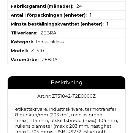
Fabriksgaranti (månader)
24
Antal i förpackningen (enheter)
1
Minsta beställningskvantitet (enheter)
1
Tillverkare
ZEBRA
Kategori
Industriklass
Modell
ZT510
Varumärke
ZEBRA
Beskrivning
Art.nr: ZT51042-T2E0000Z
etikettskrivare, industriskrivare, termotransfer, 
8 punkter/mm (203 dpi), medias bredd 
(max.): 114 mm, utskriftsbredd (max.): 104 mm, 
rullens diameter (max.): 203 mm, hastighet 
(max.): 305 mm/s, USB, RS232, Bluetooth, 