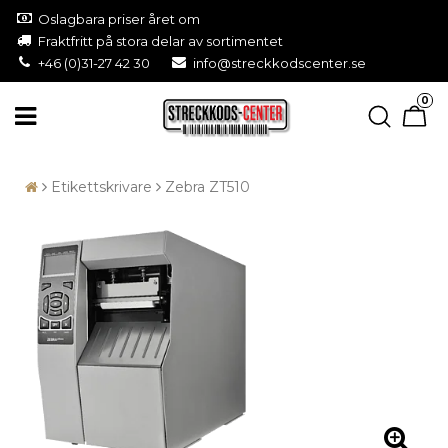
Oslagbara priser året om
Fraktfritt på stora delar av sortimentet
+46 (0)31-27 42 30
info@streckkodscenter.se
0
Etikettskrivare
Zebra ZT510