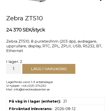
Zebra ZT510
24 370 SEK/styck
Zebra ZT510, 8 punkter/mm (203 dpi), avdragare,
upprullare, display, RTC, ZPL, ZPLII, USB, RS232, BT,
Ethernet
I lager: 2
LÄGG I VARUKORG
Lagerförda varor:1–3 arbetsdagar
Vi hjälper: +46 (0)31-274230
Mail: info@streckkodscenter.se
På väg in i lager (enheter)
21
Förväntad inleverans
2026-08-12