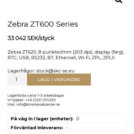
Zebra ZT600 Series
33 042 SEK/styck
Zebra ZT620, 8 punkter/mm (203 dpi), display (färg),
RTC, USB, RS232, BT, Ethernet, Wi-Fi, ZPL, ZPLII
Lagerfrågor: stock@skc-se.eu
LÄGG I VARUKORG
Lagerförda varor:1–3 arbetsdagar
Vi hjälper: +46 (0)31-274230
Mail: info@streckkodscenter.se
På väg in i lager (enheter)
0
Förväntad inleverans
-