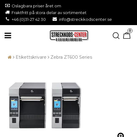
Oslagbara priser året om
Fraktfritt på stora delar av sortimentet
+46 (0)31-27 42 30
info@streckkodscenter.se
0
Etikettskrivare
Zebra ZT600 Series