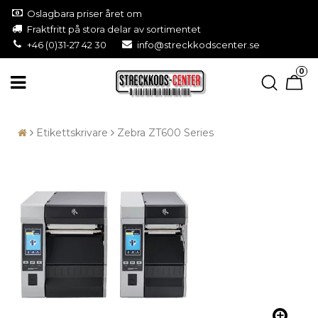
Oslagbara priser året om
Fraktfritt på stora delar av sortimentet
+46 (0)31-27 42 30
info@streckkodscenter.se
0
Etikettskrivare
Zebra ZT600 Series