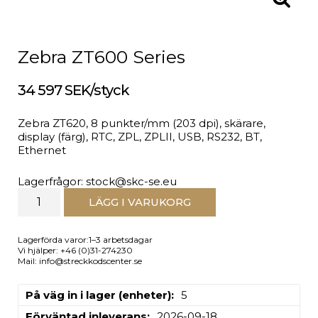
Zebra ZT600 Series
34 597 SEK/styck
Zebra ZT620, 8 punkter/mm (203 dpi), skärare,
display (färg), RTC, ZPL, ZPLII, USB, RS232, BT,
Ethernet
Lagerfrågor: stock@skc-se.eu
LÄGG I VARUKORG
Lagerförda varor:1–3 arbetsdagar
Vi hjälper: +46 (0)31-274230
Mail: info@streckkodscenter.se
På väg in i lager (enheter)
5
Förväntad inleverans
2026-09-18