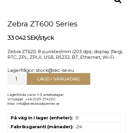
Zebra ZT600 Series
33 042 SEK/styck
Zebra ZT620, 8 punkter/mm (203 dpi), display (färg),
RTC, ZPL, ZPLII, USB, RS232, BT, Ethernet, Wi-Fi
Lagerfrågor: stock@skc-se.eu
LÄGG I VARUKORG
Lagerförda varor:1–3 arbetsdagar
Vi hjälper: +46 (0)31-274230
Mail: info@streckkodscenter.se
På väg in i lager (enheter)
0
Fabriksgaranti (månader)
24