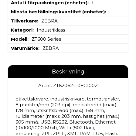
Antal i förpackningen (enheter)
1
Minsta beställningskvantitet (enheter)
1
Tillverkare
ZEBRA
Kategori
Industriklass
Modell
ZT600 Series
Varumärke
ZEBRA
Beskrivning
Art.nr: ZT62062-T0EC100Z
etikettskrivare, industriskrivare, termotransfer, 
8 punkter/mm (203 dpi), mediabredd (max.): 
178 mm, utskriftsbredd (max.): 168 mm, 
rulldiameter (max.): 203 mm, hastighet (max.): 
305 mm/s, USB, RS232, Bluetooth, Ethernet 
(10/100/1000 Mbit), Wi-Fi (802.11ac), 
emulering: ZPL, ZPLII, XML, RAM: 1 GB, Flash: 