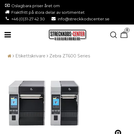
Oslagbara priser året om
Fraktfritt på stora delar av sortimentet
+46 (0)31-27 42 30
info@streckkodscenter.se
0
Etikettskrivare
Zebra ZT600 Series