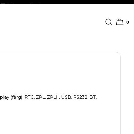
info@streckkodscenter.se
0
lay (färg), RTC, ZPL, ZPLII, USB, RS232, BT,