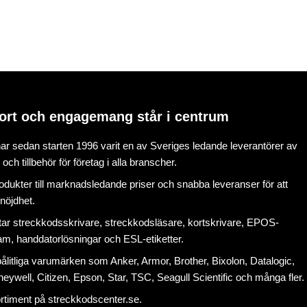
ort och engagemang står i centrum
r sedan starten 1996 varit en av Sveriges ledande leverantörer av
ch tillbehör för företag i alla branscher.
rodukter till marknadsledande priser och snabba leveranser för att
nöjdhet.
tar
streckkodsskrivare
,
streckkodsläsare
,
kortskrivare
,
EPOS-
ram
, handdatorlösningar och
ESL-etiketter
.
litliga varumärken som Anker, Armor, Brother, Bixolon, Datalogic,
eywell, Citizen, Epson, Star, TSC, Seagull Scientific och många fler.
ortiment på
streckkodscenter.se
.