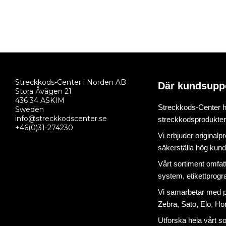
Streckkods-Center i Norden AB
Där kundsupp
Stora Åvägen 21
436 34 ASKIM
Streckkods-Center ha
Sweden
info@streckkodscenter.se
streckkodsprodukter o
+46(0)31-274230
Vi erbjuder originalp
säkerställa hög kund
Vårt sortiment omfat
system
,
etikettprog
Vi samarbetar med på
Zebra, Sato, Elo, Hon
Utforska hela vårt s