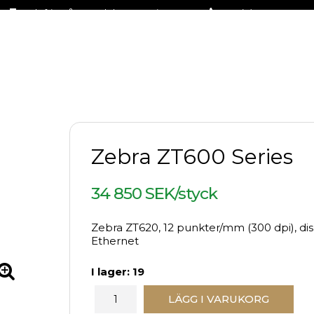
Fraktfritt på stora delar av sortimentet
+46 (0)31-27 42 30
Zebra ZT600 Series
34 850 SEK/styck
Zebra ZT620, 12 punkter/mm (300 dpi), disp
Ethernet
I lager: 19
LÄGG I VARUKORG