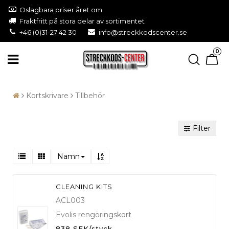
Oslagbara priser året om
Fraktfritt på stora delar av sortimentet
+46 (0)31-27 42 30
info@streckkodscenter.se
0
Kortskrivare
Tillbehör
Filter
Namn
CLEANING KITS
ACL003
Evolis rengöringskort
838 SEK/styck