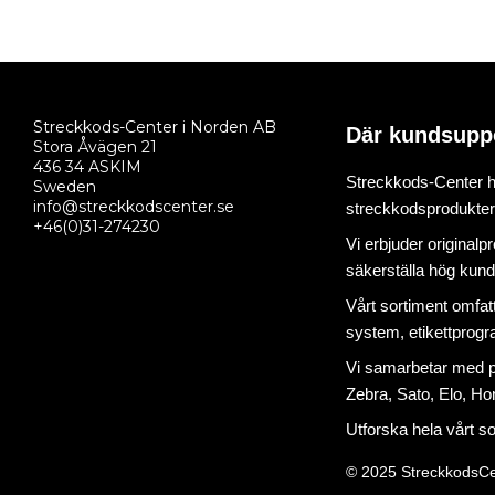
Streckkods-Center i Norden AB
Där kundsupp
Stora Åvägen 21
436 34 ASKIM
Streckkods-Center ha
Sweden
info@streckkodscenter.se
streckkodsprodukter o
+46(0)31-274230
Vi erbjuder originalp
säkerställa hög kund
Vårt sortiment omfat
system
,
etikettprog
Vi samarbetar med på
Zebra, Sato, Elo, Hon
Utforska hela vårt s
© 2025 StreckkodsCe