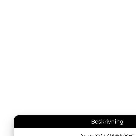
Beskrivning
Art.nr: XM7-40IWK/BEG