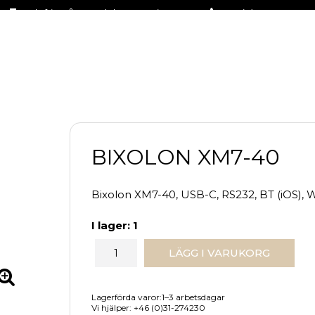
Fraktfritt på stora delar av sortimentet
+46 (0)31-27 42 30
BIXOLON XM7-40
Bixolon XM7-40, USB-C, RS232, BT (iOS), Wi
I lager: 1
LÄGG I VARUKORG
Lagerförda varor:1–3 arbetsdagar
Vi hjälper: +46 (0)31-274230