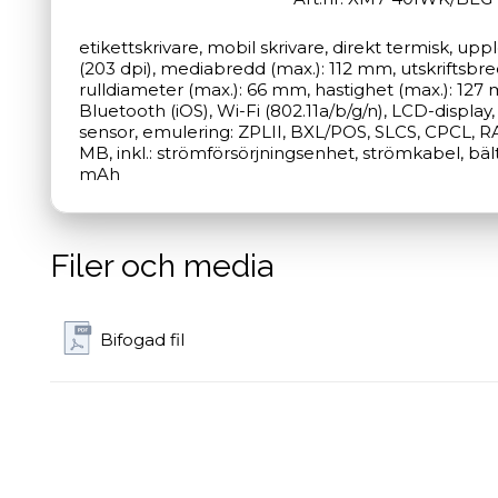
etikettskrivare, mobil skrivare, direkt termisk, up
(203 dpi), mediabredd (max.): 112 mm, utskriftsbre
rulldiameter (max.): 66 mm, hastighet (max.): 127 
Bluetooth (iOS), Wi-Fi (802.11a/b/g/n), LCD-displa
sensor, emulering: ZPLII, BXL/POS, SLCS, CPCL, RA
MB, inkl.: strömförsörjningsenhet, strömkabel, bäl
mAh
Filer och media
Bifogad fil