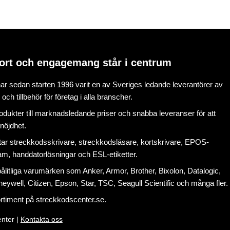
ort och engagemang står i centrum
r sedan starten 1996 varit en av Sveriges ledande leverantörer av
ch tillbehör för företag i alla branscher.
rodukter till marknadsledande priser och snabba leveranser för att
nöjdhet.
tar
streckkodsskrivare
,
streckkodsläsare
,
kortskrivare
,
EPOS-
ram
, handdatorlösningar och
ESL-etiketter
.
litliga varumärken som Anker, Armor, Brother, Bixolon, Datalogic,
eywell, Citizen, Epson, Star, TSC, Seagull Scientific och många fler.
ortiment på
streckkodscenter.se
.
nter |
Kontakta oss