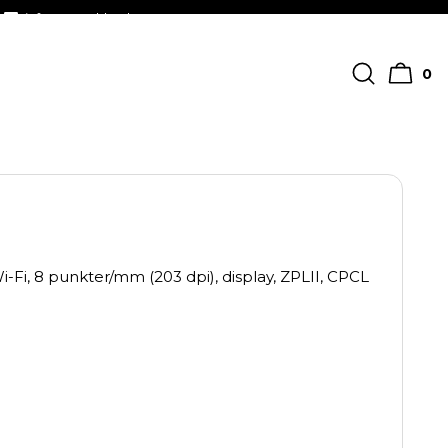
info@streckkodscenter.se
0
-Fi, 8 punkter/mm (203 dpi), display, ZPLII, CPCL