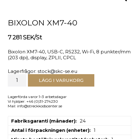
BIXOLON XM7-40
7 281 SEK/St
Bixolon XM7-40, USB-C, RS232, Wi-Fi, 8 punkter/mm
(203 dpi), display, ZPLII, CPCL
Lagerfrågor: stock@skc-se.eu
LÄGG I VARUKORG
Lagerförda varor:1–3 arbetsdagar
Vi hjälper: +46 (0)31-274230
Mail: info@streckkodscenter.se
Fabriksgaranti (månader)
24
Antal i förpackningen (enheter)
1