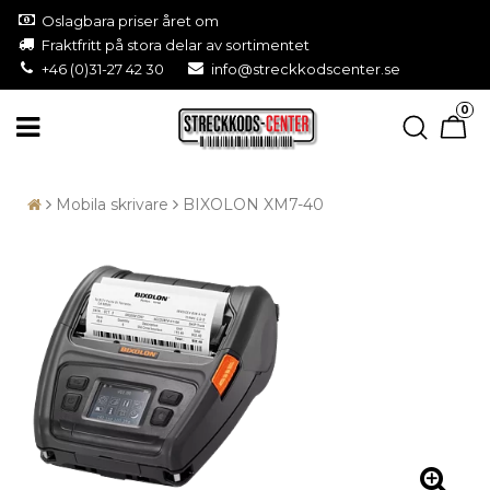
Oslagbara priser året om
Fraktfritt på stora delar av sortimentet
+46 (0)31-27 42 30
info@streckkodscenter.se
0
Mobila skrivare
BIXOLON XM7-40