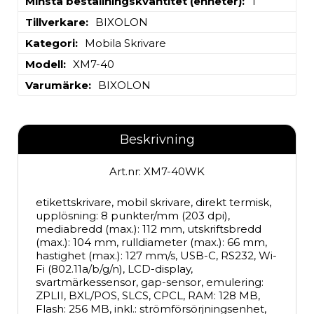
Minsta beställningskvantitet (enheter)
1
Tillverkare
BIXOLON
Kategori
Mobila Skrivare
Modell
XM7-40
Varumärke
BIXOLON
Beskrivning
Art.nr: XM7-40WK
etikettskrivare, mobil skrivare, direkt termisk, 
upplösning: 8 punkter/mm (203 dpi), 
mediabredd (max.): 112 mm, utskriftsbredd 
(max.): 104 mm, rulldiameter (max.): 66 mm, 
hastighet (max.): 127 mm/s, USB-C, RS232, Wi-
Fi (802.11a/b/g/n), LCD-display, 
svartmärkessensor, gap-sensor, emulering: 
ZPLII, BXL/POS, SLCS, CPCL, RAM: 128 MB, 
Flash: 256 MB, inkl.: strömförsörjningsenhet, 