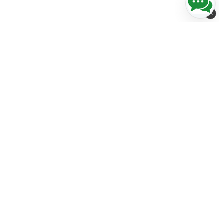
Streckkods-Center i Norden AB
Stora Åvägen 21
436 34 ASKIM
Sweden
info@streckkodscenter.se
+46(0)31-274230