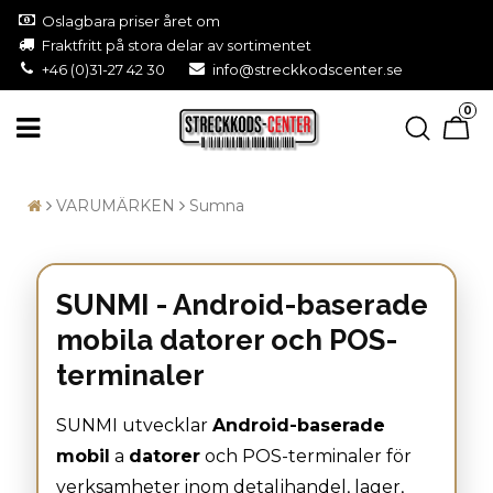
Oslagbara priser året om
Fraktfritt på stora delar av sortimentet
+46 (0)31-27 42 30
info@streckkodscenter.se
0
VARUMÄRKEN
Sumna
SUNMI - Android-baserade
mobila datorer och POS-
terminaler
SUNMI utvecklar
Android-baserade
mobil
a
datorer
och POS-terminaler för
verksamheter inom detaljhandel, lager,