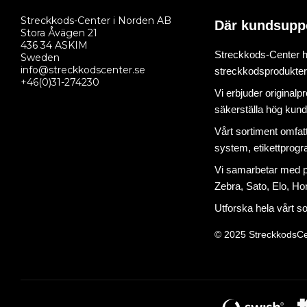
Streckkods-Center i Norden AB
Där kundsupp
Stora Åvägen 21
436 34 ASKIM
Streckkods-Center ha
Sweden
info@streckkodscenter.se
streckkodsprodukter o
+46(0)31-274230
Vi erbjuder originalp
säkerställa hög kund
Vårt sortiment omfat
system
,
etikettprog
Vi samarbetar med på
Zebra, Sato, Elo, Hon
Utforska hela vårt s
© 2025 StreckkodsCe