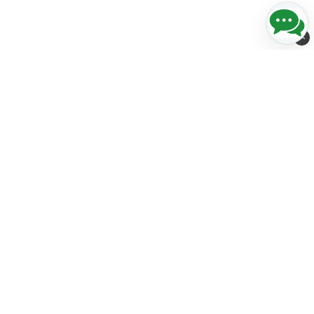
Streckkods-Center i Norden AB
Stora Åvägen 21
436 34 ASKIM
Sweden
info@streckkodscenter.se
+46(0)31-274230