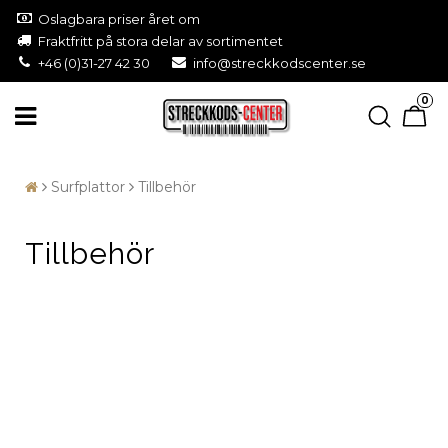
Oslagbara priser året om
Fraktfritt på stora delar av sortimentet
+46 (0)31-27 42 30
info@streckkodscenter.se
0
Surfplattor
Tillbehör
Tillbehör